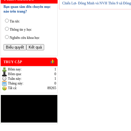
Chiến Lợi- Đông Minh và NVH Thôn 9 xã Đông
Bạn quan tâm đến chuyên mục
nào trên trang?
Tin tức
Thông tin y học
Nghiên cứu khoa học
TRUY CẬP
Hôm nay:
1
Hôm qua:
0
Tuần này:
1
Tháng này:
0
Tất cả:
89265