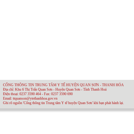
CỔNG THÔNG TIN TRUNG TÂM Y TẾ HUYỆN QUAN SƠN - THANH HÓA
Địa chỉ: Khu 6 Thị Trấn Quan Sơn - Huyện Quan Sơn - Tỉnh Thanh Hoá
Điện thoại: 0237 3590 464 - Fax: 0237 3590 690
Email: ttquanson@ytethanhhoa.gov.vn
Ghi rõ nguồn 'Cổng thông tin Trung tâm Y tế huyện Quan Sơn' khi bạn phát hành lại.