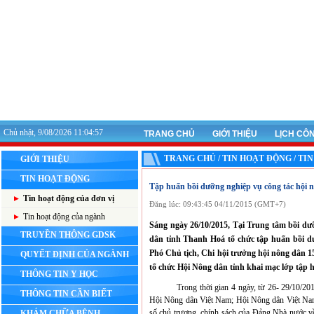
Chủ nhật, 9/08/2026 11:04:57
TRANG CHỦ
GIỚI THIỆU
LỊCH CÔ
TRANG CHỦ / TIN HOẠT ĐỘNG / TI
GIỚI THIỆU
TIN HOẠT ĐỘNG
Tập huấn bồi dưỡng nghiệp vụ công tác hội 
Tin hoạt động của đơn vị
Đăng lúc: 09:43:45 04/11/2015 (GMT+7)
Tin hoạt động của ngành
Sáng ngày 26/10/2015, Tại Trung tâm bồi dư
TRUYỀN THÔNG GDSK
dân tỉnh Thanh Hoá tổ chức tập huấn bồi dư
Phó Chủ tịch, Chi hội trưởng hội nông dân 
QUYẾT ĐỊNH CỦA NGÀNH
tổ chức Hội Nông dân tỉnh khai mạc lớp tập 
THÔNG TIN Y HỌC
Trong thời gian 4 ngày, từ 26- 29/10/2015, c
THÔNG TIN CẦN BIẾT
Hội Nông dân Việt Nam; Hội Nông dân Việt Nam
số chủ trương, chính sách của Đảng Nhà nước về
KHÁM CHỮA BỆNH