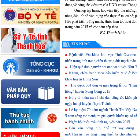
dung về công tác kiểm tra của HND cơ sở; Công
Qua lớp tập huấn, học viên tiếp thu những kiế
nông dân, từ đó vận dụng vào thực tế tại cơ sở,
Hội phát triển vững mạnh, thực hiện tốt hoạt độ
trong năm 2015 và các năm tiếp theo.
PV: Thanh Nhàn
TIN KHÁC
Bệnh viện Đa khoa khu vực Tĩnh Gia cứu
nhân trong tình trạng chấn thương đứt mạch máu 
Hiệu quả đơn nguyên sơ sinh tại huyện Như 
Khám, chữa bệnh theo bảo hiểm y tế ở Bệ
khoa huyện Đông Sơn
Thu được 564 đơn vị máu trong lễ hội “Hiế
hồng” huyện Nông Cống 2015
Bộ y tế kiểm tra và chỉ đạo công tác khắc p
ngập lụt tại huyện Thạch Thành
Lễ kỷ niệm 70 năm ngành Thanh Tra Việt Na
5 năm công tác thanh tra giải quyết khiếu nại tố c
Ngày hội hiến máu tình nguyện năm 2015
Ban vận động quỹ “hỗ trợ xây dựng 
mới”Huyện trao tặng trang thiết bị cho nhà v
Ý KIẾN THĂM DÒ